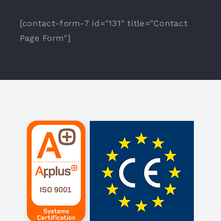
[contact-form-7 id="131" title="Contact
Page Form"]