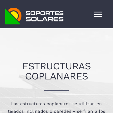
Saltar
al
Tog
contenido
Nav
INICIO
Estructuras
ESTRUCTURAS
Sobre nosotros
C
OPLANARES
Proyectos
Artículos
Las estructuras coplanares se utilizan en
tejados inclinados o paredes y se fijan a los